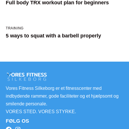
Full body TRX workout plan for beginners
TRAINING
5 ways to squat with a barbell properly
Vores Fitness Silkeborg er et fitnesscenter med
indbydende rammer, gode faciliteter og et hjælpsomt og
smilende personale.
VORES STED. VORES STYRKE.
FØLG OS