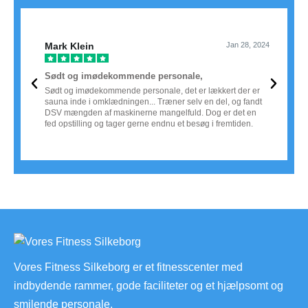
Mark Klein
Jan 28, 2024
Kirs







Sødt og imødekommende personale,
Holde
Sødt og imødekommende personale, det er lækkert der er
Holder
sauna inde i omklædningen... Træner selv en del, og fandt
byens 
DSV mængden af maskinerne mangelfuld. Dog er det en
godt m
fed opstilling og tager gerne endnu et besøg i fremtiden.
venlig
Vores Fitness Silkeborg er et fitnesscenter med
indbydende rammer, gode faciliteter og et hjælpsomt og
smilende personale.