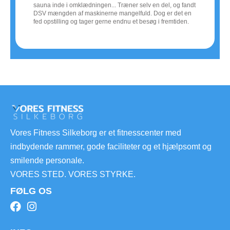
sauna inde i omklædningen... Træner selv en del, og fandt
byens 
DSV mængden af maskinerne mangelfuld. Dog er det en
godt m
fed opstilling og tager gerne endnu et besøg i fremtiden.
venlig
Vores Fitness Silkeborg er et fitnesscenter med
indbydende rammer, gode faciliteter og et hjælpsomt og
smilende personale.
VORES STED. VORES STYRKE.
FØLG OS