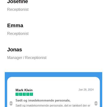
Josefine
Receptionist
Emma
Receptionist
Jonas
Manager / Receptionist
Mark Klein
Jan 28, 2024
Kirs







Sødt og imødekommende personale,
Holde
Sødt og imødekommende personale, det er lækkert der er
Holder