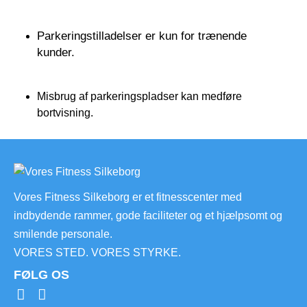
Parkeringstilladelser er kun for trænende
kunder.
Misbrug af parkeringspladser kan medføre
bortvisning.
Vores Fitness Silkeborg er et fitnesscenter med
indbydende rammer, gode faciliteter og et hjælpsomt og
smilende personale.
VORES STED. VORES STYRKE.
FØLG OS