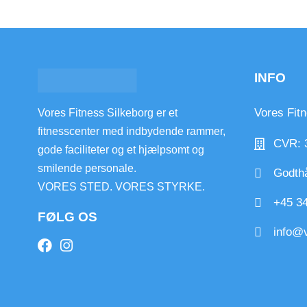
INFO
Vores Fit
Vores Fitness Silkeborg er et
fitnesscenter med indbydende rammer,
CVR: 
gode faciliteter og et hjælpsomt og
smilende personale.
Godthå
VORES STED. VORES STYRKE.
+45 34
FØLG OS
info@v