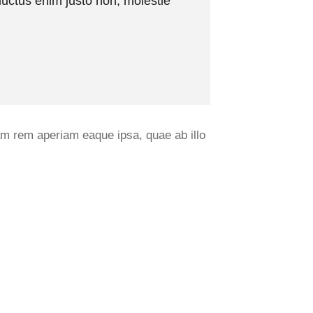
luctus enim justo non, molestie
am rem aperiam eaque ipsa, quae ab illo