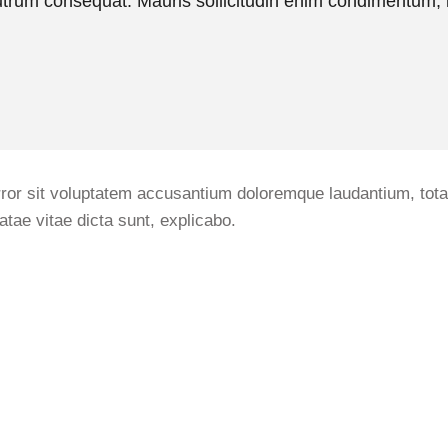
rutrum consequat. Mauris sollicitudin enim condimentum, 
error sit voluptatem accusantium doloremque laudantium, tot
atae vitae dicta sunt, explicabo.