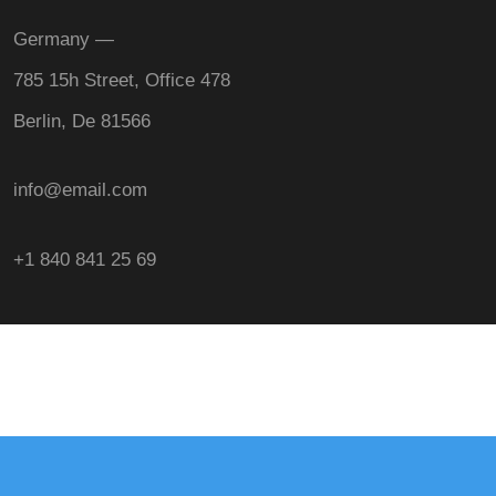
Germany —
785 15h Street, Office 478
Berlin, De 81566
info@email.com
+1 840 841 25 69