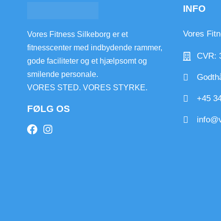
INFO
Vores Fit
Vores Fitness Silkeborg er et
fitnesscenter med indbydende rammer,
CVR: 
gode faciliteter og et hjælpsomt og
smilende personale.
Godthå
VORES STED. VORES STYRKE.
+45 34
FØLG OS
info@v